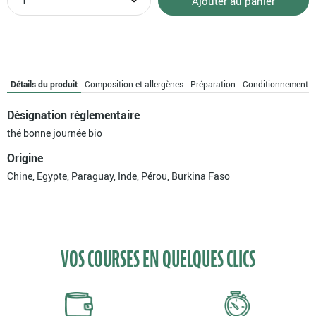
Ajouter au panier
de
Thé
bonne
journée
bio
Détails du produit
Composition et allergènes
Préparation
Conditionnement
Désignation réglementaire
thé bonne journée bio
Origine
Chine, Egypte, Paraguay, Inde, Pérou, Burkina Faso
VOS COURSES EN QUELQUES CLICS