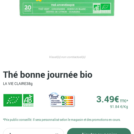
Visuel(s) non contractuel(s)
Thé bonne journée bio
LA VIE CLAIRE
38g
3.49
€
TTC*
91.84 €/Kg
*Prix public conseillé. Il sera personnalisé selon le magasin et des promotions en cours.
quantité