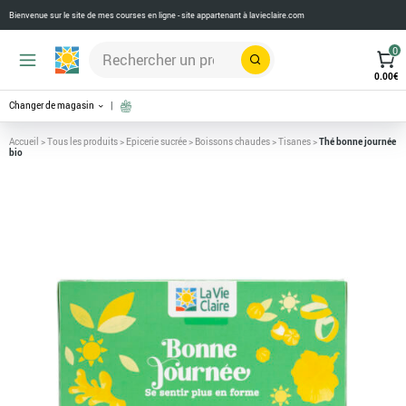
Bienvenue sur le site de mes courses en ligne - site appartenant à
lavieclaire.com
0
Rechercher
0.00
€
Changer de magasin
Accueil
>
Tous les produits
>
Epicerie sucrée
>
Boissons chaudes
>
Tisanes
>
Thé bonne journée
bio