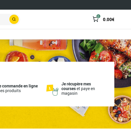
0
0.00
€
Rechercher
Je récupère mes
e commande en ligne
courses
et paye en
es produits
magasin