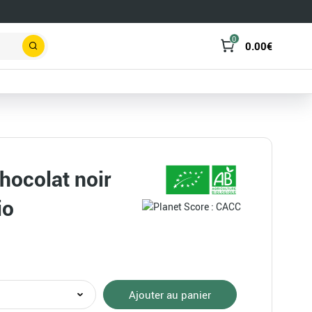
0
0.00
€
Rechercher
chocolat noir
io
té
Ajouter au panier