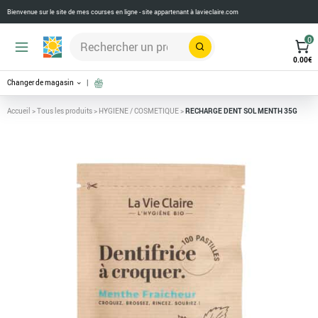
Bienvenue sur le site de mes courses en ligne - site appartenant à
lavieclaire.com
0
Rechercher
0.00
€
Changer de magasin
Accueil
>
Tous les produits
>
HYGIENE / COSMETIQUE
>
RECHARGE DENT SOL MENTH 35G