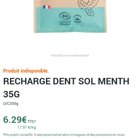
Visuel(s) non contractuel(s)
Produit indisponible.
RECHARGE DENT SOL MENTH
35G
LVC
350g
6.29
€
TTC*
17.97 €/Kg
*Prix public conseillé. Il sera personnalisé selon le magasin et des promotions en cours.