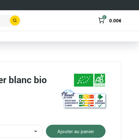
0
0.00
€
Rechercher
er blanc bio
té
Ajouter au panier