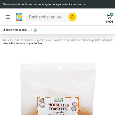
Bienvenue sur le site de mes courses en ligne - site appartenant à
lavieclaire.com
0
Rechercher
0.00
€
Changer de magasin
Accueil
>
Tous les produits
>
Epicerie sucrée
>
Aide à la pâtisserie
>
Fruits secs pour la pâtisserie
>
Noisettes toastées en poudre bio