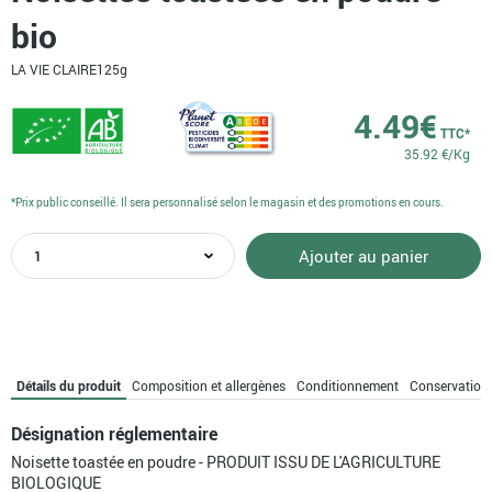
bio
LA VIE CLAIRE
125g
4.49
€
TTC*
35.92 €/Kg
*Prix public conseillé. Il sera personnalisé selon le magasin et des promotions en cours.
quantité
Ajouter au panier
de
Noisettes
toastées
en
poudre
bio
Détails du produit
Composition et allergènes
Conditionnement
Conservation
Désignation réglementaire
Noisette toastée en poudre - PRODUIT ISSU DE L'AGRICULTURE
BIOLOGIQUE