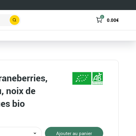
0
0.00
€
Rechercher
raneberries,
, noix de
ues bio
té
Ajouter au panier