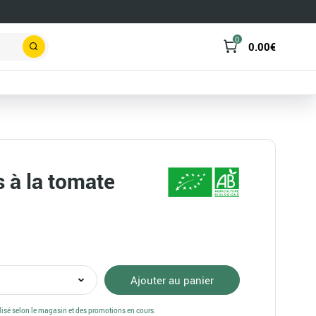
0
0.00
€
Rechercher
s à la tomate
té
Ajouter au panier
alisé selon le magasin et des promotions en cours.