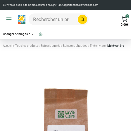
Bienvenue sur le site de mes courses en ligne - site appartenant à
lavieclaire.com
0
Rechercher
0.00
€
Changer de magasin
Accueil
>
Tous les produits
>
Epicerie sucrée
>
Boissons chaudes
>
Thé en vrac
>
Maté vert bio