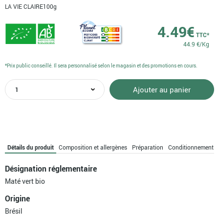
LA VIE CLAIRE
100g
4.49
€
TTC*
44.9 €/Kg
*Prix public conseillé. Il sera personnalisé selon le magasin et des promotions en cours.
quantité
Ajouter au panier
de
Maté
vert
bio
Détails du produit
Composition et allergènes
Préparation
Conditionnement
Désignation réglementaire
Maté vert bio
Origine
Brésil