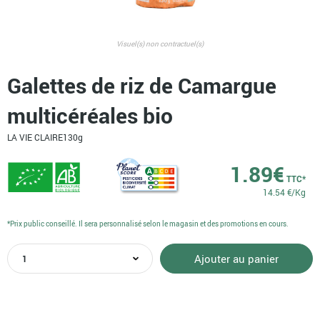
Visuel(s) non contractuel(s)
Galettes de riz de Camargue
multicéréales bio
LA VIE CLAIRE
130g
1.89
€
TTC*
14.54 €/Kg
*Prix public conseillé. Il sera personnalisé selon le magasin et des promotions en cours.
quantité
Ajouter au panier
de
Galettes
de
riz