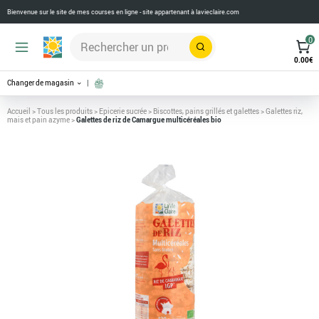
Bienvenue sur le site de mes courses en ligne - site appartenant à
lavieclaire.com
0
Rechercher
0.00
€
Changer de magasin
Accueil
>
Tous les produits
>
Epicerie sucrée
>
Biscottes, pains grillés et galettes
>
Galettes riz,
mais et pain azyme
>
Galettes de riz de Camargue multicéréales bio