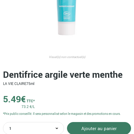
Visuel(s) non contractuel(s)
Dentifrice argile verte menthe
LA VIE CLAIRE
75ml
5.49
€
TTC*
73.2 €/L
*Prix public conseillé. Il sera personnalisé selon le magasin et des promotions en cours.
quantité
Ajouter au panier
de