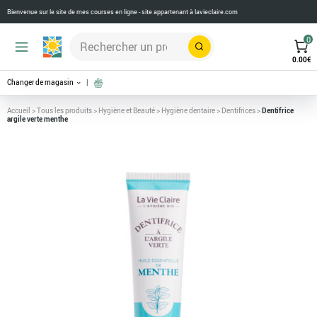
Bienvenue sur le site de mes courses en ligne - site appartenant à
lavieclaire.com
0
Rechercher
0.00
€
Changer de magasin
Accueil
>
Tous les produits
>
Hygiène et Beauté
>
Hygiène dentaire
>
Dentifrices
>
Dentifrice
argile verte menthe