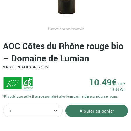
Visuel(s) non contractuel(s)
AOC Côtes du Rhône rouge bio
– Domaine de Lumian
VINS ET CHAMPAGNE
750ml
10.49
€
TTC*
13.99 €/L
*Prix public conseillé. Il sera personnalisé selon le magasin et des promotions en cours.
quantité
Ajouter au panier
de
AOC
Côtes