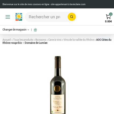
Bienvenue sur le site de mes courses en ligne - site appartenant à
lavieclaire.com
0
Rechercher
0.00
€
Changer de magasin
Accueil
>
Tous les produits
>
Boissons
>
Cave à vins
>
Vins de la vallée du Rhône
>
AOC Côtes du
Rhône rouge bio – Domaine de Lumian