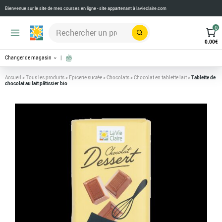
Bienvenue sur le site de mes courses en ligne - site appartenant à
lavieclaire.com
0
Rechercher
0.00
€
Changer de magasin
Accueil
>
Tous les produits
>
Epicerie sucrée
>
Chocolats
>
Chocolat en tablette lait
>
Tablette de
chocolat au lait pâtissier bio