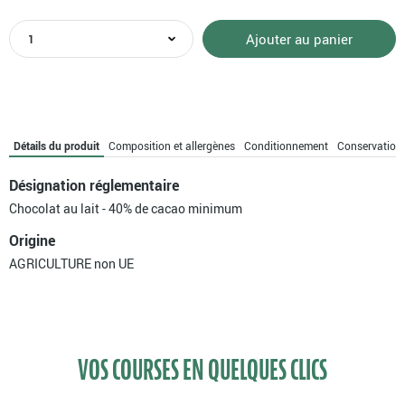
quantité
Ajouter au panier
de
Tablette
de
chocolat
au
lait
Détails du produit
Composition et allergènes
Conditionnement
Conservation
pâtissier
bio
Désignation réglementaire
Chocolat au lait - 40% de cacao minimum
Origine
AGRICULTURE non UE
VOS COURSES EN QUELQUES CLICS