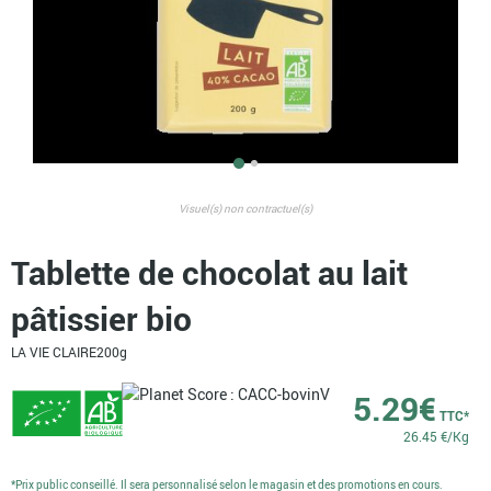
Visuel(s) non contractuel(s)
Tablette de chocolat au lait
pâtissier bio
LA VIE CLAIRE
200g
5.29
€
TTC*
26.45 €/Kg
*Prix public conseillé. Il sera personnalisé selon le magasin et des promotions en cours.