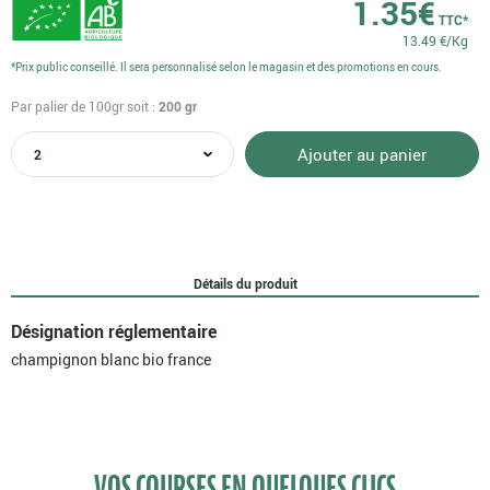
1.35
€
TTC*
13.49 €/Kg
*Prix public conseillé. Il sera personnalisé selon le magasin et des promotions en cours.
Par palier de 100gr
soit :
200
gr
quantité
Ajouter au panier
de
Champignon
blanc
bio
France
Détails du produit
Désignation réglementaire
champignon blanc bio france
VOS COURSES EN QUELQUES CLICS