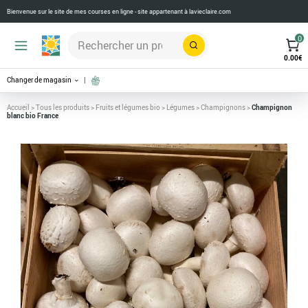
Bienvenue sur le site de mes courses en ligne - site appartenant à
lavieclaire.com
0
Rechercher
0.00
€
Changer de magasin
Accueil
>
Tous les produits
>
Fruits et légumes bio
>
Légumes
>
Champignons
>
Champignon
blanc bio France