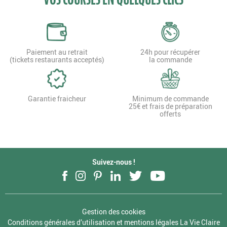
Paiement au retrait
24h pour récupérer
(tickets restaurants acceptés)
la commande
Garantie fraicheur
Minimum de commande
25€ et frais de préparation
offerts
Suivez-nous !
Facebook
Instagram
Pinterest
LinkedIn
Twitter
YouTube
Gestion des cookies
Conditions générales d’utilisation et mentions légales La Vie Claire