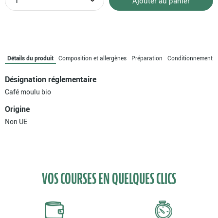
Ajouter au panier
de
Dosettes
de
café
Bolivie
bio
Détails du produit
Composition et allergènes
Préparation
Conditionnement
Désignation réglementaire
Café moulu bio
Origine
Non UE
VOS COURSES EN QUELQUES CLICS