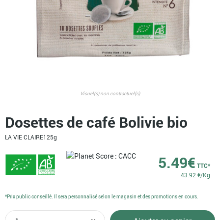
Visuel(s) non contractuel(s)
Dosettes de café Bolivie bio
LA VIE CLAIRE
125g
5.49
€
TTC*
43.92 €/Kg
*Prix public conseillé. Il sera personnalisé selon le magasin et des promotions en cours.
quantité