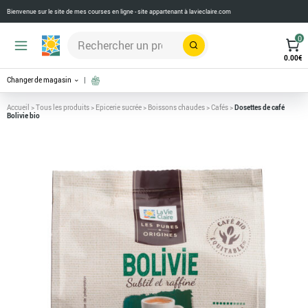
Bienvenue sur le site de mes courses en ligne - site appartenant à
lavieclaire.com
0
Rechercher
0.00
€
Changer de magasin
Accueil
>
Tous les produits
>
Epicerie sucrée
>
Boissons chaudes
>
Cafés
>
Dosettes de café
Bolivie bio